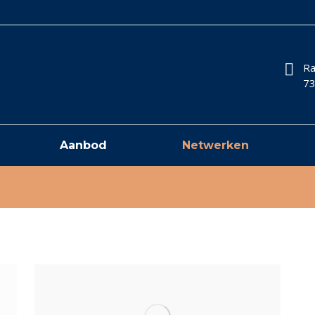
Ra
73
Aanbod
Netwerken