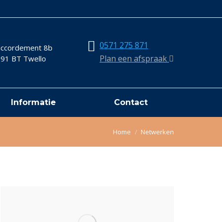
0571 275 871
ccordement 8b
Plan een afspraak
91 BT Twello
Informatie
Contact
Je bent hier:
Home
Netwerken