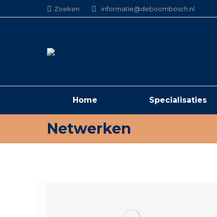
Search:
Zoeken
informatie@deboombosch.nl
Home
Specialisaties
Netwerken