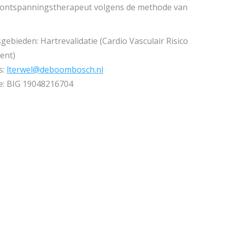
ontspanningstherapeut volgens de methode van
ebieden: Hartrevalidatie (Cardio Vasculair Risico
ent)
s:
lterwel@deboombosch.nl
ie: BIG 19048216704