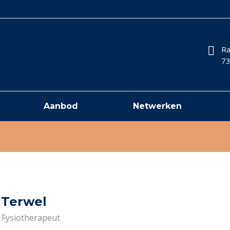
Ra
73
Aanbod
Netwerken
 Terwel
Fysiotherapeut