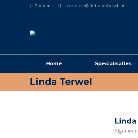
Search:
Zoeken
informatie@deboombosch.nl
Home
Specialisaties
Linda Terwel
Linda
Algemeen 