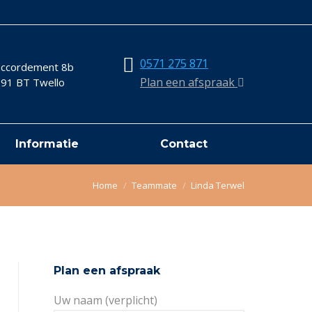
0571 275 871
ccordement 8b
Plan een afspraak
91 BT Twello
Informatie
Contact
Je bent hier:
Home
Teammate
Linda Terwel
Plan een afspraak
Uw naam (verplicht)